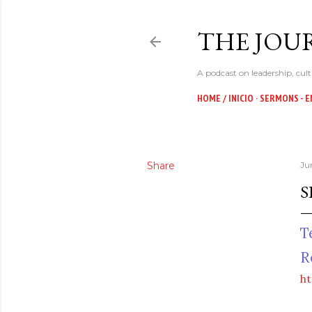
THE JOUR
A podcast on leadership, cult
HOME / INICIO
SERMONS - E
Share
Ju
S
T
R
h