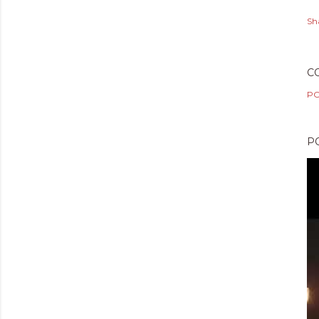
Sh
C
PO
P