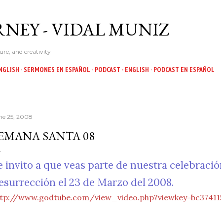
Skip to main content
NEY - VIDAL MUNIZ
ure, and creativity
NGLISH
SERMONES EN ESPAÑOL
PODCAST - ENGLISH
PODCAST EN ESPAÑOL
ne 25, 2008
EMANA SANTA 08
e invito a que veas parte de nuestra celebrac
esurrección el 23 de Marzo del 2008.
ttp://www.godtube.com/view_video.php?viewkey=bc37411