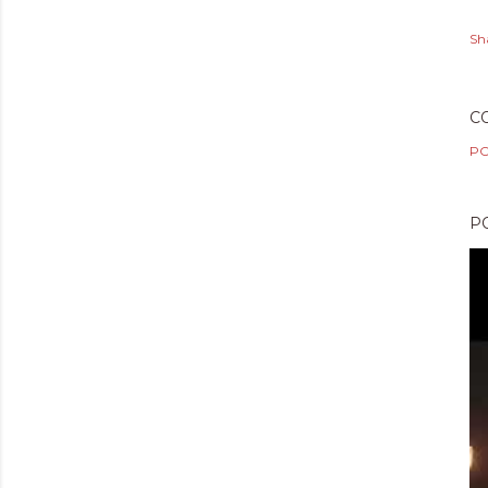
Sh
C
PO
P