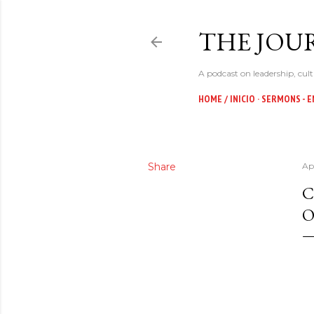
THE JOUR
A podcast on leadership, cult
HOME / INICIO
SERMONS - E
Share
Apr
C
O