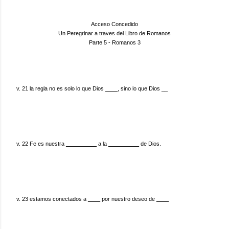
Acceso Concedido
Un Peregrinar a traves del Libro de Romanos
Parte 5 - Romanos 3
v. 21 la regla no es solo lo que Dios
____
, sino lo que Dios __
v. 22 Fe es nuestra
__________
a la
__________
de Dios.
v. 23 estamos conectados a
____
por nuestro deseo de
____