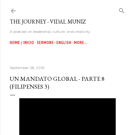
Skip to main content
THE JOURNEY - VIDAL MUNIZ
A podcast on leadership, culture, and creativity
HOME / INICIO
SERMONS - ENGLISH
MORE…
September 28, 2016
UN MANDATO GLOBAL - PARTE 8
(FILIPENSES 3)