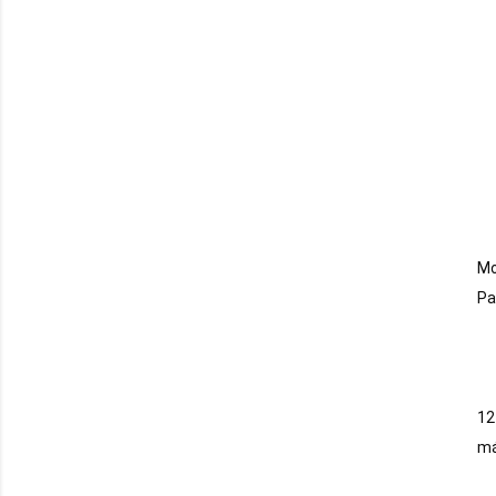
Mo
Pa
12
má