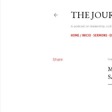
THE JOUR
A podcast on leadership, cult
HOME / INICIO
SERMONS - E
Share
Ma
M
S